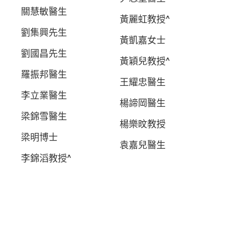
關慧敏醫生
黃麗虹教授^
劉集興先生
黃凱嘉女士
劉國昌先生
黃穎兒教授^
羅振邦醫生
王耀忠醫生
李立業醫生
楊諦岡醫生
梁錦雪醫生
楊樂旼教授
梁明博士
袁嘉兒醫生
李錦滔教授^