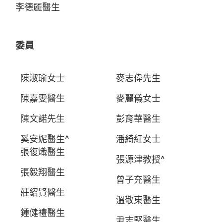
李德麗醫生
委員
陳淑瑜女士
麥志偉先生
陳嘉雯醫生
麥麗儀女士
陳文諾先生
彭育華醫生
奚安妮醫生^
潘綺紅女士
張復熾醫生
張源津教授^
張毅翔醫生
曾子充醫生
莊紹賢醫生
溫敬東醫生
鍾健禮醫生
尹志堅醫生