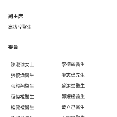
副主席
高拔陞醫生
委員
李德麗醫生
陳淑瑜女士
麥志偉先生
張復熾醫生
蘇潔瑩醫生
張毅翔醫生
鄧耀鏗醫生
程偉權醫生
黃立己醫生
鍾健禮醫生